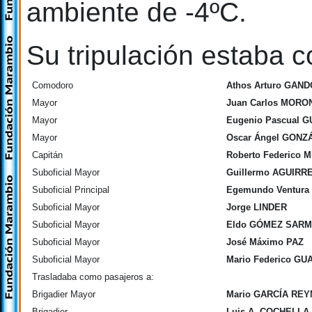
ambiente de -4ºC.
Su tripulación estaba c
Comodoro
Athos Arturo GAND
Mayor
Juan Carlos MORO
Mayor
Eugenio Pascual 
Mayor
Oscar Ángel GONZ
Capitán
Roberto Federico 
Suboficial Mayor
Guillermo AGUIRR
Suboficial Principal
Egemundo Ventur
Suboficial Mayor
Jorge LINDER
Suboficial Mayor
Eldo GÓMEZ SARM
Suboficial Mayor
José Máximo PAZ
Suboficial Mayor
Mario Federico GU
Trasladaba como pasajeros a:
Brigadier Mayor
Mario GARCÍA RE
Brigadier
Luis A. COCHELLA