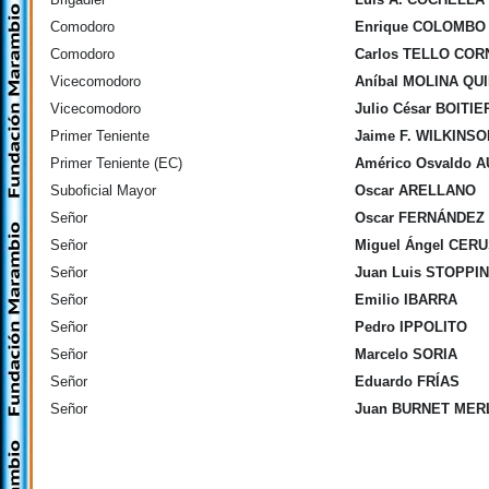
Comodoro
Enrique COLOMBO
Comodoro
Carlos TELLO CO
Vicecomodoro
Aníbal MOLINA QU
Vicecomodoro
Julio César BOITIE
Primer Teniente
Jaime F. WILKINSO
Primer Teniente (EC)
Américo Osvaldo 
Suboficial Mayor
Oscar ARELLANO
Señor
Oscar FERNÁNDEZ
Señor
Miguel Ángel CER
Señor
Juan Luis STOPPIN
Señor
Emilio IBARRA
Señor
Pedro IPPOLITO
Señor
Marcelo SORIA
Señor
Eduardo FRÍAS
Señor
Juan BURNET MER