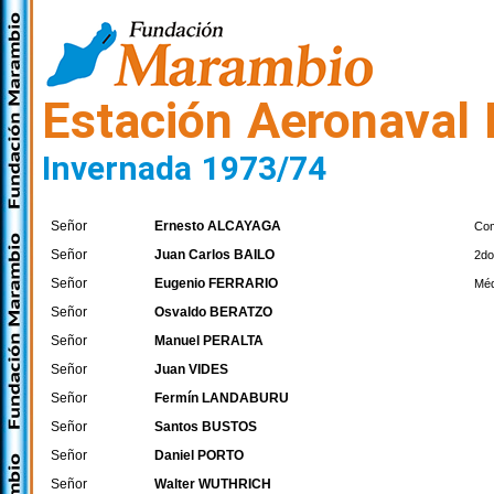
Estación Aeronaval 
Invernada 1973/74
Señor
Ernesto ALCAYAGA
Co
Señor
Juan Carlos BAILO
2do
Señor
Eugenio FERRARIO
Méd
Señor
Osvaldo BERATZO
Señor
Manuel PERALTA
Señor
Juan VIDES
Señor
Fermín LANDABURU
Señor
Santos BUSTOS
Señor
Daniel PORTO
Señor
Walter WUTHRICH