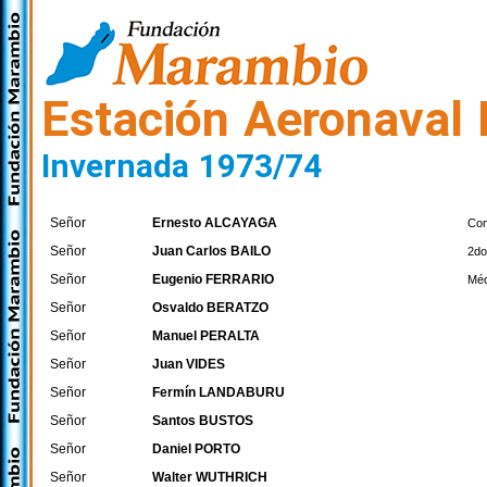
Estación Aeronaval 
Invernada 1973/74
Señor
Ernesto ALCAYAGA
Co
Señor
Juan Carlos BAILO
2do
Señor
Eugenio FERRARIO
Méd
Señor
Osvaldo BERATZO
Señor
Manuel PERALTA
Señor
Juan VIDES
Señor
Fermín LANDABURU
Señor
Santos BUSTOS
Señor
Daniel PORTO
Señor
Walter WUTHRICH