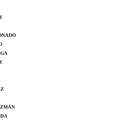
Z
DONADO
O
AGA
Z
EZ
GUZMÁN
RDA