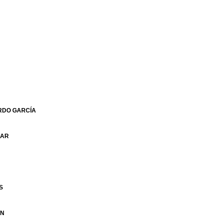
ARDO GARCÍA
LAR
S
ÁN