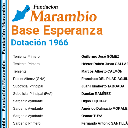
Base Esperanza
Dotación 1966
Teniente Primero
Guillermo José GÓMEZ
Teniente Primero
Héctor Rubén Justo GALL
Teniente
Marcos Alberto CALMÓN
Primer Alférez (GNA)
Francisco DEL PILAR AGUI
Suboficial Principal
Juan Humberto TABOADA
Suboficial Principal (FAA)
Damián RAMÍREZ
Sargento Ayudante
Digno LIQUITAY
Sargento Ayudante
Américo Dalmacio MORALE
Sargento Ayudante
Osmar TUYA
Sargento Primero
Fernando Antonio SANTILL