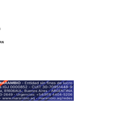
H
VAN