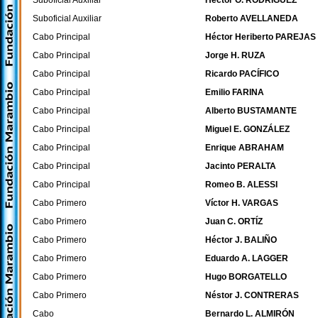
Suboficial Auxiliar
Héctor O. RODRÍGUEZ
Suboficial Auxiliar
Roberto AVELLANEDA
Cabo Principal
Héctor Heriberto PAREJAS
Cabo Principal
Jorge H. RUZA
Cabo Principal
Ricardo PACÍFICO
Cabo Principal
Emilio FARINA
Cabo Principal
Alberto BUSTAMANTE
Cabo Principal
Miguel E. GONZÁLEZ
Cabo Principal
Enrique ABRAHAM
Cabo Principal
Jacinto PERALTA
Cabo Principal
Romeo B. ALESSI
Cabo Primero
Víctor H. VARGAS
Cabo Primero
Juan C. ORTÍZ
Cabo Primero
Héctor J. BALIÑO
Cabo Primero
Eduardo A. LAGGER
Cabo Primero
Hugo BORGATELLO
Cabo Primero
Néstor J. CONTRERAS
Cabo
Bernardo L. ALMIRÓN