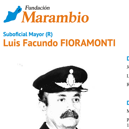
J
L
R
M
P
1