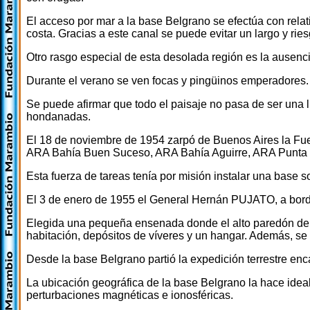
El acceso por mar a la base Belgrano se efectúa con relati
costa. Gracias a este canal se puede evitar un largo y ri
Otro rasgo especial de esta desolada región es la ausencia
Durante el verano se ven focas y pingüinos emperadores. D
Se puede afirmar que todo el paisaje no pasa de ser una l
hondanadas.
El 18 de noviembre de 1954 zarpó de Buenos Aires la Fue
ARA Bahía Buen Suceso, ARA Bahía Aguirre, ARA Punta 
Esta fuerza de tareas tenía por misión instalar una base so
El 3 de enero de 1955 el General Hernán PUJATO, a bordo 
Elegida una pequeña ensenada donde el alto paredón de h
habitación, depósitos de víveres y un hangar. Además, se 
Desde la base Belgrano partió la expedición terrestre en
La ubicación geográfica de la base Belgrano la hace ideal
perturbaciones magnéticas e ionosféricas.