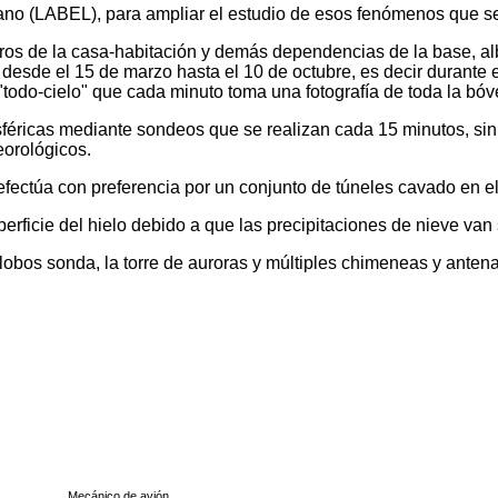
lgrano (LABEL), para ampliar el estudio de esos fenómenos que s
s de la casa-habitación y demás dependencias de la base, albe
 desde el 15 de marzo hasta el 10 de octubre, es decir durante 
todo-cielo" que cada minuto toma una fotografía de toda la bóv
éricas mediante sondeos que se realizan cada 15 minutos, sin 
eorológicos.
efectúa con preferencia por un conjunto de túneles cavado en e
uperficie del hielo debido a que las precipitaciones de nieve v
lobos sonda, la torre de auroras y múltiples chimeneas y antena
Mecánico de avión