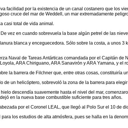
va facilidad por la existencia de un canal costanero que los vie
esgoso cruce del mar de Weddell, un mar extremadamente peligro
 casi total de vida animal.
e vez en cuando sobrevuela la base algún petrel de las nieves 
lanura blanca y enceguecedora. Sólo sobre la costa, a unos 3 k
rza Naval de Tareas Antárticas comandada por el Capitán de N
Loyola, ARA Chiriguano, ARA Sanavirón y ARA Yamana, y el r
bre la barrera de Filchner que, entre otras cosas, constituiría u
de un helicóptero, sobrevoló la zona de la barrera para elegir
ielo descendía suavemente hasta el nivel del mar, comenzaron
dejó en la nueva base combustible suficiente para tres años.
cabezada por el Coronel LEAL, que llegó al Polo Sur el 10 de d
 para los estudios de alta atmósfera, pues se halla en la deno