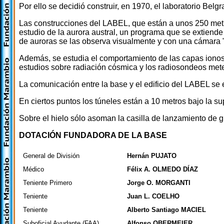
Por ello se decidió construir, en 1970, el laboratorio Be
Las construcciones del LABEL, que están a unos 250 metro
estudio de la aurora austral, un programa que se extiende
de auroras se las observa visualmente y con una cámara "
Además, se estudia el comportamiento de las capas ionosf
estudios sobre radiación cósmica y los radiosondeos met
La comunicación entre la base y el edificio del LABEL se 
En ciertos puntos los túneles están a 10 metros bajo la s
Sobre el hielo sólo asoman la casilla de lanzamiento de g
DOTACIÓN FUNDADORA DE LA BASE
General de División
Hernán PUJATO
Médico
Félix A. OLMEDO DÍAZ
Teniente Primero
Jorge O. MORGANTI
Teniente
Juan L. COELHO
Teniente
Alberto Santiago MACIEL
Suboficial Ayudante (FAA)
Alfonso OBERMEIER